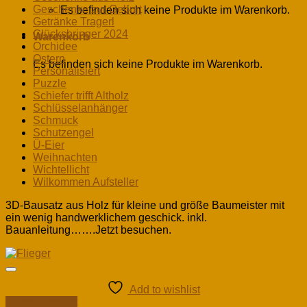
Geschenke zur Geburt
Es befinden sich keine Produkte im Warenkorb.
Getränke Tragerl
Glücksbringer 2024
Warenkorb
Orchidee
Ostern
Es befinden sich keine Produkte im Warenkorb.
Personalisiert
Puzzle
Schiefer trifft Altholz
Schlüsselanhänger
Schmuck
Schutzengel
Ü-Eier
Weihnachten
Wichtellicht
Wilkommen Aufsteller
3D-Bausatz aus Holz für kleine und größe Baumeister mit
ein wenig handwerklichem geschick. inkl.
Bauanleitung…….Jetzt besuchen.
Add to wishlist
Schnellansicht