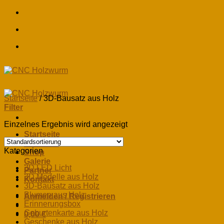
Skip
to
content
Startseite
/
3D-Bausatz aus Holz
Filter
Einzelnes Ergebnis wird angezeigt
Startseite
Über uns
Kategorien
Shop
Galerie
3D LED Licht
Partner
3D Modelle aus Holz
Kontakt
3D-Bausatz aus Holz
Blumen aus Holz
Anmelden / Registrieren
Erinnerungsbox
Geburtenkarte aus Holz
0,00
€
Geschenke aus Holz