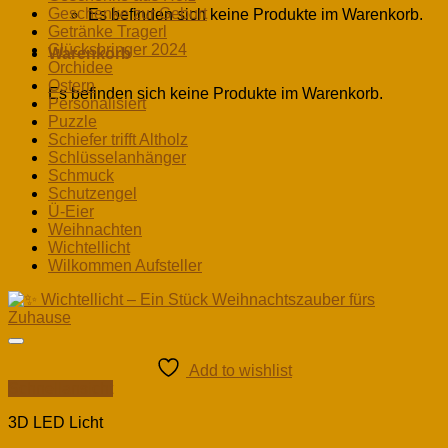
Geschenke zur Geburt
Es befinden sich keine Produkte im Warenkorb.
Getränke Tragerl
Glücksbringer 2024
Warenkorb
Orchidee
Ostern
Es befinden sich keine Produkte im Warenkorb.
Personalisiert
Puzzle
Schiefer trifft Altholz
Schlüsselanhänger
Schmuck
Schutzengel
Ü-Eier
Weihnachten
Wichtellicht
Wilkommen Aufsteller
Add to wishlist
Schnellansicht
3D LED Licht