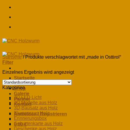
Skip
to
content
Startseite
/
Produkte verschlagwortet mit „made in Osttirol“
Filter
Einzelnes Ergebnis wird angezeigt
Startseite
Über uns
Kategorien
Shop
Galerie
3D LED Licht
Partner
3D Modelle aus Holz
Kontakt
3D-Bausatz aus Holz
Blumen aus Holz
Anmelden / Registrieren
Erinnerungsbox
Geburtenkarte aus Holz
0,00
€
Geschenke aus Holz