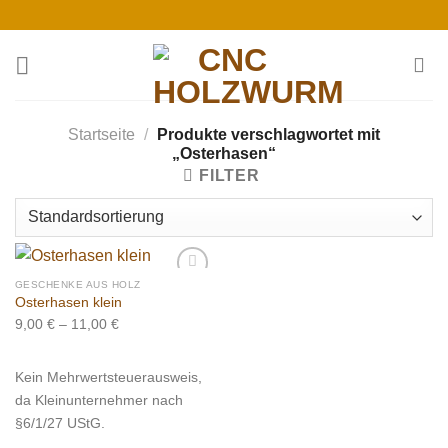
Skip
to
content
Startseite
/
Produkte verschlagwortet mit
„Osterhasen“
FILTER
GESCHENKE AUS HOLZ
Osterhasen klein
9,00
€
–
11,00
€
Add to
wishlist
Kein Mehrwertsteuerausweis,
da Kleinunternehmer nach
§6/1/27 UStG.