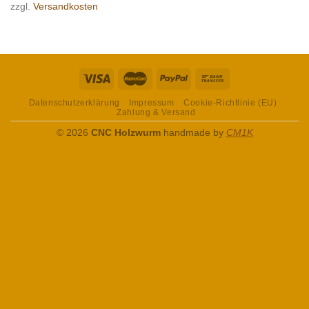
zzgl.
Versandkosten
Datenschutzerklärung
Impressum
Cookie-Richtlinie (EU)
Zahlung & Versand
© 2026
CNC Holzwurm
handmade by
CM1K