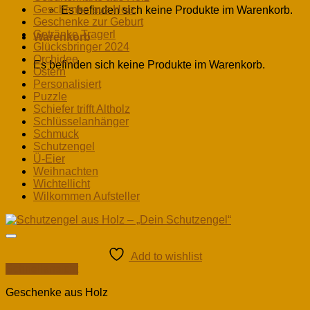
Geschenke aus Holz
Es befinden sich keine Produkte im Warenkorb.
Geschenke zur Geburt
Getränke Tragerl
Warenkorb
Glücksbringer 2024
Orchidee
Es befinden sich keine Produkte im Warenkorb.
Ostern
Personalisiert
Puzzle
Schiefer trifft Altholz
Schlüsselanhänger
Schmuck
Schutzengel
Ü-Eier
Weihnachten
Wichtellicht
Wilkommen Aufsteller
Add to wishlist
Schnellansicht
Geschenke aus Holz