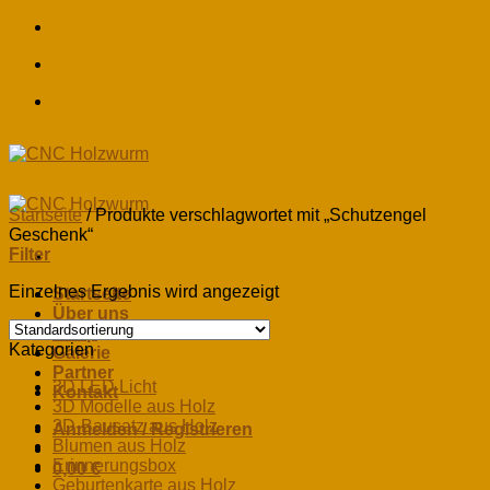
Skip
to
content
Startseite
/
Produkte verschlagwortet mit „Schutzengel
Geschenk“
Filter
Einzelnes Ergebnis wird angezeigt
Startseite
Über uns
Shop
Kategorien
Galerie
Partner
3D LED Licht
Kontakt
3D Modelle aus Holz
3D-Bausatz aus Holz
Anmelden / Registrieren
Blumen aus Holz
Erinnerungsbox
0,00
€
Geburtenkarte aus Holz