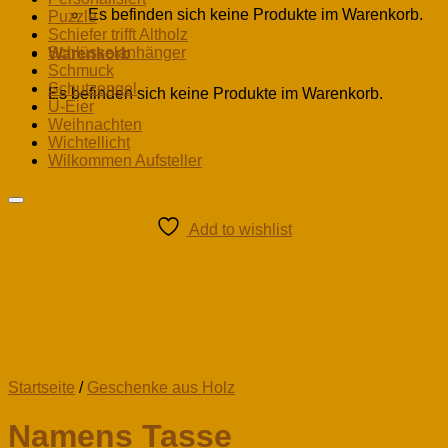
Es befinden sich keine Produkte im Warenkorb.
Puzzle
Schiefer trifft Altholz
Schlüsselanhänger
Warenkorb
Schmuck
Schutzengel
Es befinden sich keine Produkte im Warenkorb.
Ü-Eier
Weihnachten
Wichtellicht
Wilkommen Aufsteller
Add to wishlist
Startseite
/
Geschenke aus Holz
Namens Tasse