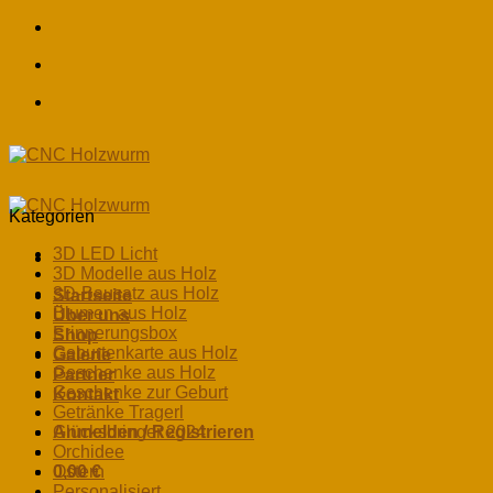
Skip
to
content
Kategorien
3D LED Licht
3D Modelle aus Holz
3D-Bausatz aus Holz
Startseite
Blumen aus Holz
Über uns
Erinnerungsbox
Shop
Geburtenkarte aus Holz
Galerie
Geschenke aus Holz
Partner
Geschenke zur Geburt
Kontakt
Getränke Tragerl
Anmelden / Registrieren
Glücksbringer 2024
Orchidee
0,00
Ostern
€
Personalisiert