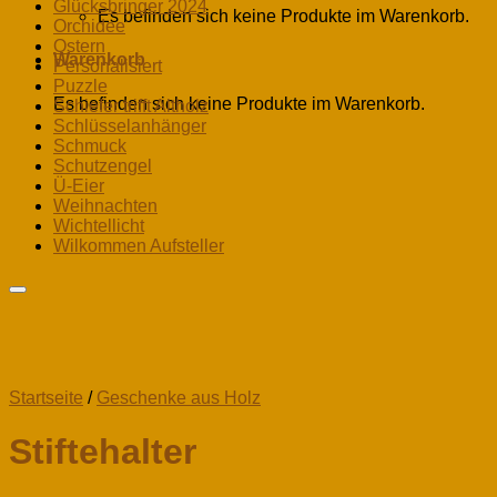
Glücksbringer 2024
Es befinden sich keine Produkte im Warenkorb.
Orchidee
Ostern
Warenkorb
Personalisiert
Puzzle
Es befinden sich keine Produkte im Warenkorb.
Schiefer trifft Altholz
Schlüsselanhänger
Schmuck
Schutzengel
Ü-Eier
Weihnachten
Wichtellicht
Wilkommen Aufsteller
Startseite
/
Geschenke aus Holz
Stiftehalter